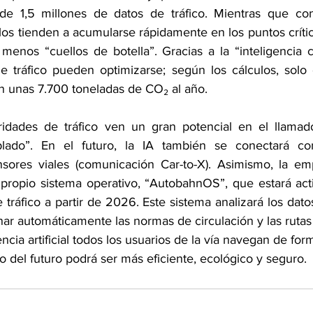
 1,5 millones de datos de tráfico. Mientras que con
culos tienden a acumularse rápidamente en los puntos crít
nos “cuellos de botella”. Gracias a la “inteligencia co
 de tráfico pueden optimizarse; según los cálculos, solo 
n unas 7.700 toneladas de CO₂ al año.
idades de tráfico ven un gran potencial en el llamado
lado”. En el futuro, la IA también se conectará con
nsores viales (comunicación Car-to-X). Asimismo, la em
ropio sistema operativo, “AutobahnOS”, que estará acti
 tráfico a partir de 2026. Este sistema analizará los datos
ar automáticamente las normas de circulación y las rutas 
gencia artificial todos los usuarios de la vía navegan de for
ico del futuro podrá ser más eficiente, ecológico y seguro.