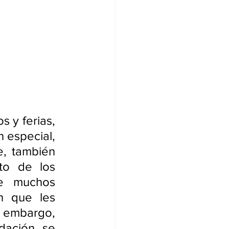
 y ferias, 
 especial, 
, también 
o de los 
e muchos 
 que les 
 embargo, 
ación, se 