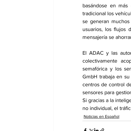
basándose en más de
tradicional los vehí
se generan muchos me
usuarios, los flujos
mensajería se ahorra
El ADAC y las autor
colectivamente acop
semafórica y los se
GmbH trabaja en su p
centros de control de
sensores para gestion
Si gracias a la inteli
no individual, el tráf
Noticias en Español