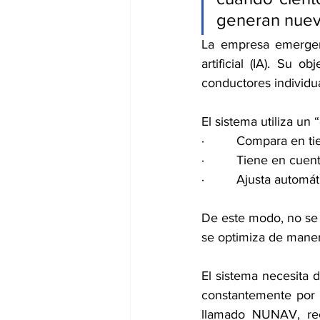
generan nuevo
La empresa emergent
artificial (IA). Su o
conductores individua
El sistema utiliza un
·         Compara en 
·         Tiene en cue
·         Ajusta auto
De este modo, no se c
se optimiza de maner
El sistema necesita 
constantemente por 
llamado NUNAV, rec