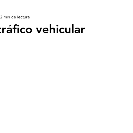
2 min de lectura
Ausschreibungen
De nuestros Socios
Regulaciones y Te
tráfico vehicular