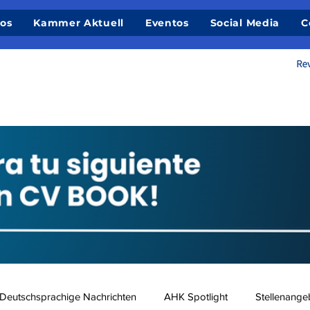
ios
Kammer Aktuell
Eventos
Social Media
C
Deutschsprachige Nachrichten
AHK Spotlight
Stellenange