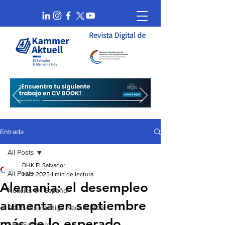
Entrada
All Posts
DHK El Salvador
All Posts
1 oct 2025
1 min de lectura
Alemania: el desempleo
Noticias en Español
aumenta en septiembre
Deutschsprachige Nachrichten
más de lo esperado
AHK Spotlight