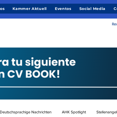
ios
Kammer Aktuell
Eventos
Social Media
C
Deutschsprachige Nachrichten
AHK Spotlight
Stellenange