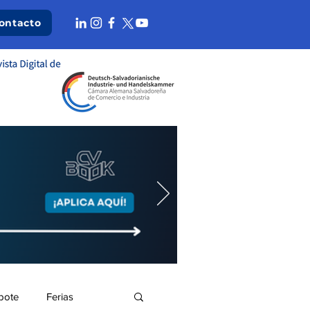
ontacto
bote
Ferias