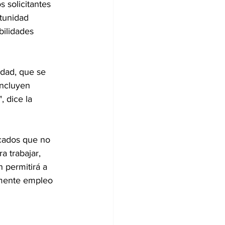
s solicitantes 
tunidad 
bilidades 
idad, que se 
incluyen 
, dice la 
icados que no 
a trabajar, 
 permitirá a 
amente empleo 