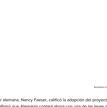
Ilustración 
ior alemana, Nancy Faeser, calificó la adopción del proyec
afirmó que Alemania contará ahora con una de las leyes d