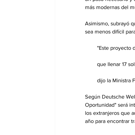
más modernas del m
Asimismo, subrayó qu
sea menos difícil para
	"Este proyecto de ley asegura la prosperidad en Alemania. Es inaceptable que se tengan 
	que llenar 17 solicitudes diferentes para traer a un nuevo trabajador de cuidado al país", 
	dijo la Ministra
Según Deutsche Welle
Oportunidad" será int
los extranjeros que
año para encontrar tr