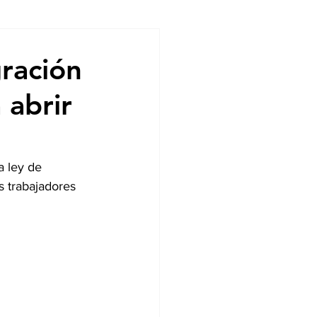
ndencias
gración
 abrir
 ley de 
 trabajadores 