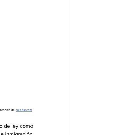
obtenida de: 
freepik.com
to de ley como 
e inmigración 