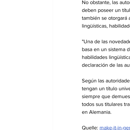
No obstante, las autor
deben poseer un títul
también se otorgará a
lingüísticas, habilida
"Una de las novedade
basa en un sistema de
habilidades lingüísti
declaración de las a
Según las autoridades
tengan un título univ
siempre que demuestre
todos sus titulares 
en Alemania.
Quelle: 
make-it-in-g