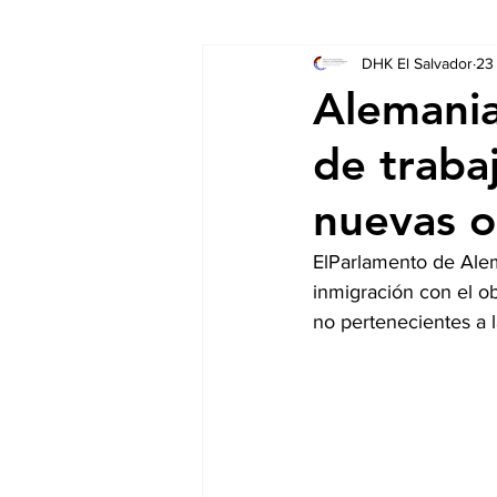
DHK El Salvador
23
Socios
Auschreibungen
Alemania
de trabaj
nuevas o
ElParlamento de Alem
inmigración con el o
no pertenecientes a 