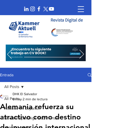
Entrada
All Posts
DHK El Salvador
All Posts
6 may
2 min de lectura
Alemania refuerza su
Noticias en Español
atractivo como destino
Deutschsprachige Nachrichten
de inversión internacional
AHK Spotlight