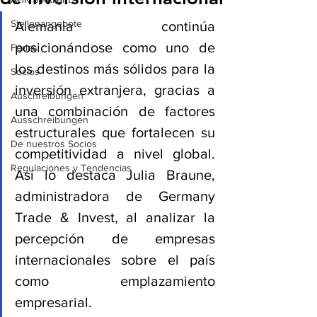
Stellenangebote
Alemania continúa 
posicionándose como uno de 
Ferias
los destinos más sólidos para la 
Socios
inversión extranjera, gracias a 
Auschreibungen
una combinación de factores 
Ausschreibungen
estructurales que fortalecen su 
De nuestros Socios
competitividad a nivel global. 
Regulaciones y Tendencias
Así lo destaca Julia Braune, 
administradora de Germany 
Trade & Invest, al analizar la 
percepción de empresas 
internacionales sobre el país 
como emplazamiento 
empresarial.