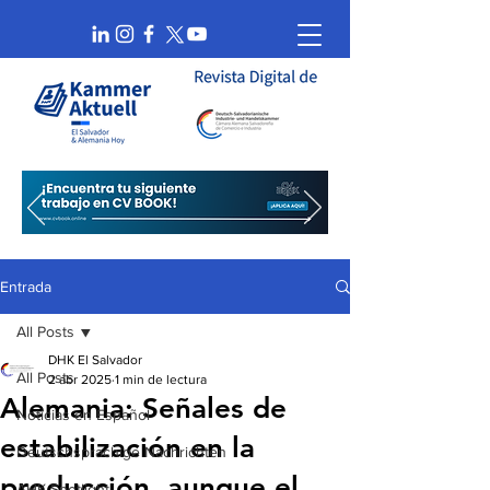
Entrada
All Posts
DHK El Salvador
All Posts
2 abr 2025
1 min de lectura
Alemania: Señales de
Noticias en Español
estabilización en la
Deutschsprachige Nachrichten
producción, aunque el
AHK Spotlight