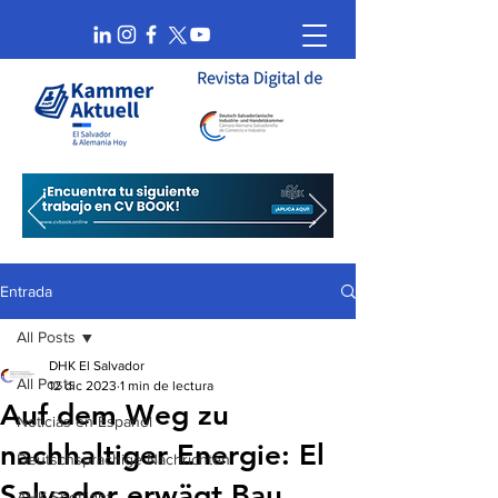
Entrada
All Posts
DHK El Salvador
All Posts
12 dic 2023
1 min de lectura
Auf dem Weg zu
Noticias en Español
nachhaltiger Energie: El
Deutschsprachige Nachrichten
Salvador erwägt Bau
AHK Spotlight