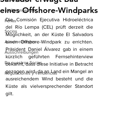
eines Offshore-Windparks
Stellenangebote
Die Comisión Ejecutiva Hidroeléctrica 
Ferias
del Río Lempa (CEL) prüft derzeit die 
Socios
Möglichkeit, an der Küste El Salvadors 
Auschreibungen
einen Offshore-Windpark zu errichten. 
Präsident Daniel Álvarez gab in einem 
Ausschreibungen
kürzlich geführten Fernsehinterview 
De nuestros Socios
bekannt, dass diese Initiative in Betracht 
gezogen wird, da an Land ein Mangel an 
Regulaciones y Tendencias
ausreichendem Wind besteht und die 
Küste als vielversprechender Standort 
gilt.