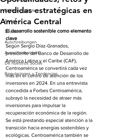
medidas estratégicas en
Stellenangebote
América Central
Ferias
El desarrollo sostenible como elemento 
Socios
clave
Auschreibungen
Según Sergio Díaz-Granados, 
Ausschreibungen
presidente del Banco de Desarrollo de 
América Latina y el Caribe (CAF), 
De nuestros Socios
Centroamérica se convertirá cada vez 
Regulaciones y Tendencias
más en el centro de atención de los 
inversores en 2024. En una entrevista 
concedida a Forbes Centroamérica, 
subrayó la necesidad de atraer más 
inversiones para impulsar la 
recuperación económica de la región. 
Se está prestando especial atención a la 
transición hacia energías sostenibles y 
ecológicas. Centroamérica también se 