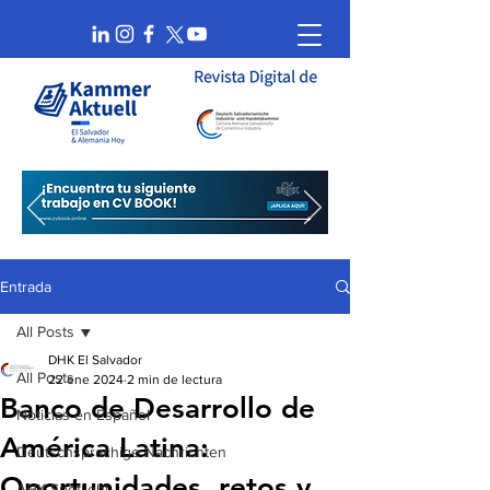
Entrada
All Posts
DHK El Salvador
All Posts
22 ene 2024
2 min de lectura
Banco de Desarrollo de
Noticias en Español
América Latina:
Deutschsprachige Nachrichten
Oportunidades, retos y
AHK Spotlight