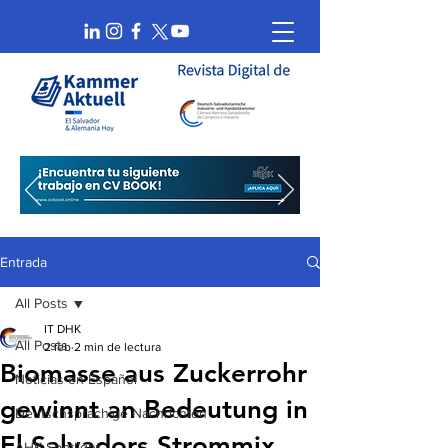
Entrada
All Posts
IT DHK
All Posts
2 feb
2 min de lectura
Biomasse aus Zuckerrohr
Noticias en Español
gewinnt an Bedeutung in
Deutschsprachige Nachrichten
El Salvadors Strommix
AHK Spotlight