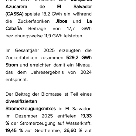
Azucarera de El Salvador 
(CASSA)
 speiste 18,2 GWh ein, während 
die Zuckerfabriken 
Jiboa
 und 
La 
Cabaña
 Beiträge von 17,7 GWh 
beziehungsweise 11,9 GWh leisteten.
Im Gesamtjahr 2025 erzeugten die 
Zuckerfabriken zusammen 
529,2 GWh 
Strom
 und erreichten damit ein Niveau, 
das dem Jahresergebnis von 2024 
entspricht.
Der Beitrag der Biomasse ist Teil eines 
diversifizierten 
Stromerzeugungsmixes
 in El Salvador. 
Im Dezember 2025 entfielen 
19,33 
%
 der Stromerzeugung auf Wasserkraft, 
19,45 %
 auf Geothermie, 
26,60 %
 auf 