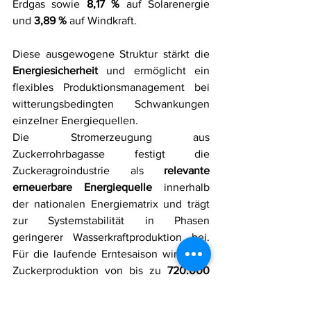
Erdgas sowie 
8,17 %
 auf Solarenergie 
und 
3,89 %
 auf Windkraft. 
Diese ausgewogene Struktur stärkt die 
Energiesicherheit
 und ermöglicht ein 
flexibles Produktionsmanagement bei 
witterungsbedingten Schwankungen 
einzelner Energiequellen.
Die Stromerzeugung aus 
Zuckerrohrbagasse festigt die 
Zuckeragroindustrie als 
relevante 
erneuerbare Energiequelle
 innerhalb 
der nationalen Energiematrix und trägt 
zur Systemstabilität in Phasen 
geringerer Wasserkraftproduktion bei. 
Für die laufende Erntesaison wird eine 
Zuckerproduktion von bis zu 
720.000 
Tonnen
 prognostiziert, was zugleich die 
Verfügbarkeit von Biomasse für die 