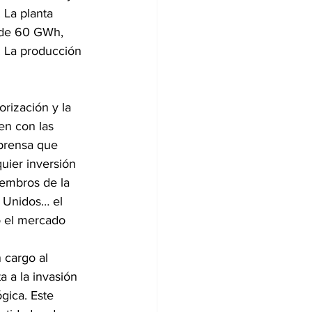
 La planta 
 de 60 GWh, 
. La producción 
orización y la 
en con las 
prensa que 
uier inversión 
embros de la 
s Unidos… el 
o el mercado 
 cargo al 
 a la invasión 
gica. Este 