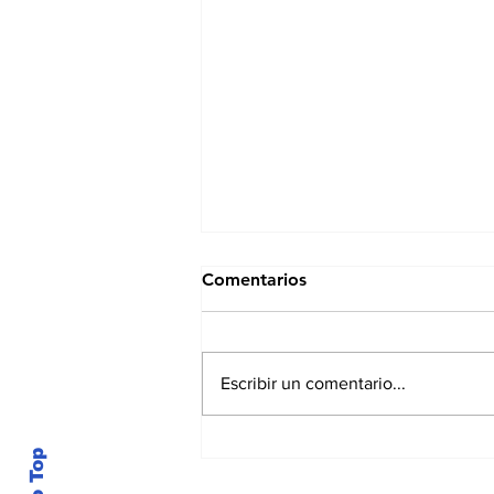
Comentarios
Escribir un comentario...
¿Puede un alimento
tradicional salvadoreño