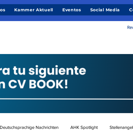
ios
Kammer Aktuell
Eventos
Social Media
C
Deutschsprachige Nachrichten
AHK Spotlight
Stellenange