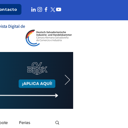
ontacto
bote
Ferias