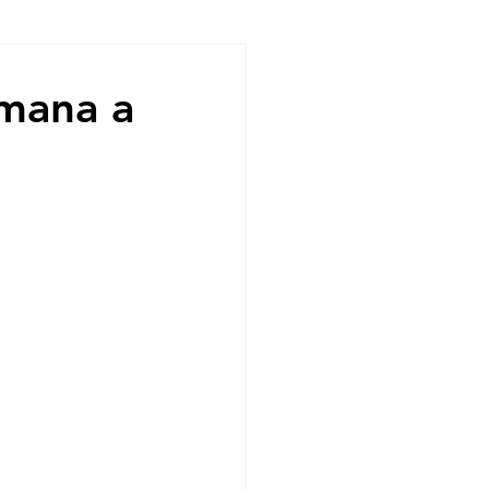
ndencias
emana a