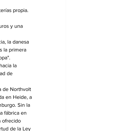
erías propia. 
uros y una 
a, la danesa 
 la primera 
opa". 
acia la 
dad de 
a de Northvolt 
da en Heide, a 
burgo. Sin la 
a fábrica en 
 ofrecido 
rtud de la Ley 