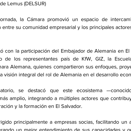
y de Lemus (DELSUR)
ornada, la Cámara promovió un espacio de intercamb
n entre su comunidad empresarial y los principales actore
tó con la participación del Embajador de Alemania en El 
o de los representantes país de KfW, GIZ, la Escuel
mara Alemana, quienes compartieron sus enfoques, proye
a visión integral del rol de Alemania en el desarrollo eco
satorio, se destacó que este ecosistema —conoci
 amplio, integrando a múltiples actores que contribuye
ación y la formación en El Salvador.
rigido principalmente a empresas socias, facilitando un a
erando un mejor entendimiento de sus capacidades y op