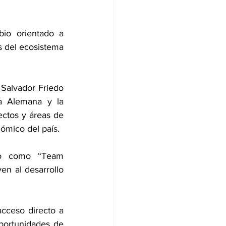
io orientado a 
s del ecosistema 
Salvador Friedo 
a Alemana y la 
ctos y áreas de 
nómico del país.
do como “Team 
n al desarrollo 
cceso directo a 
ortunidades de 