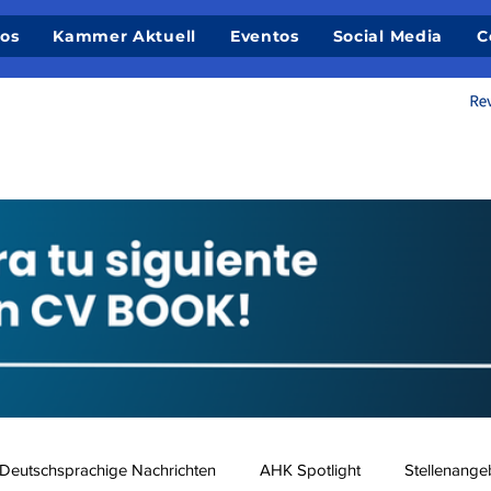
ios
Kammer Aktuell
Eventos
Social Media
C
Deutschsprachige Nachrichten
AHK Spotlight
Stellenange