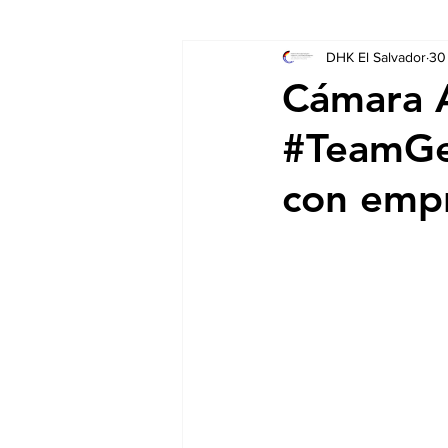
DHK El Salvador
30
Socios
Auschreibungen
Cámara A
#TeamGer
con empr