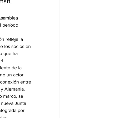
mán, 
Asamblea 
l período 
n refleja la 
e los socios en 
o que ha 
el 
ento de la 
o un actor 
 conexión entre 
 y Alemania.
o marco, se 
 nueva Junta 
integrada por 
ntes 