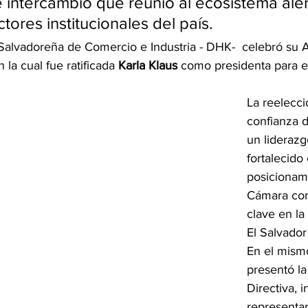
 intercambio que reunió al ecosistema ale
ores institucionales del país.
alvadoreña de Comercio e Industria - DHK-  celebró su 
la cual fue ratificada 
Karla Klaus
 como presidenta para e
La reelecció
confianza d
un liderazg
fortalecido 
posicionami
Cámara com
clave en la
El Salvador
En el mism
presentó la
Directiva, 
representa