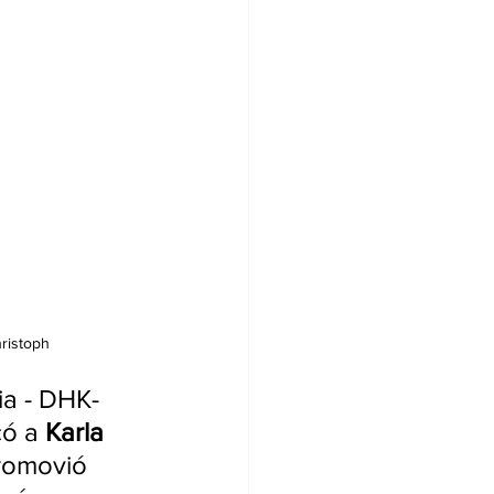
hristoph
a - DHK- 
ó a 
Karla 
romovió 