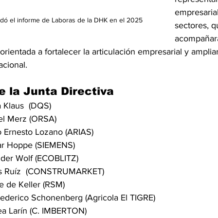
empresarial
ndó el informe de Laboras de la DHK en el 2025
sectores, q
acompañará
orientada a fortalecer la articulación empresarial y ampli
acional.
e la Junta Directiva
a Klaus  (DQS)
el Merz (ORSA)
o Ernesto Lozano (ARIAS)
ar Hoppe (SIEMENS)
nder Wolf (ECOBLITZ)
s Ruíz  (CONSTRUMARKET)
te de Keller (RSM)
ederico Schonenberg (Agricola El TIGRE)
ea Larín (C. IMBERTON)