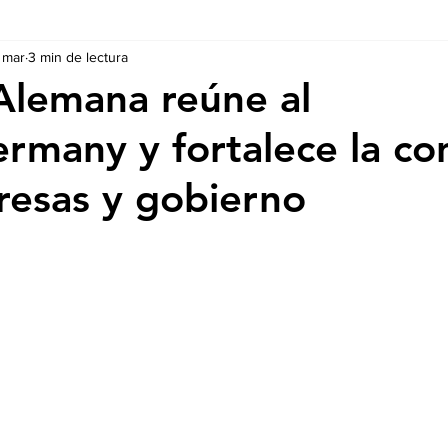
 mar
3 min de lectura
Ausschreibungen
De nuestros Socios
Regulaciones y Te
lemana reúne al
many y fortalece la co
esas y gobierno