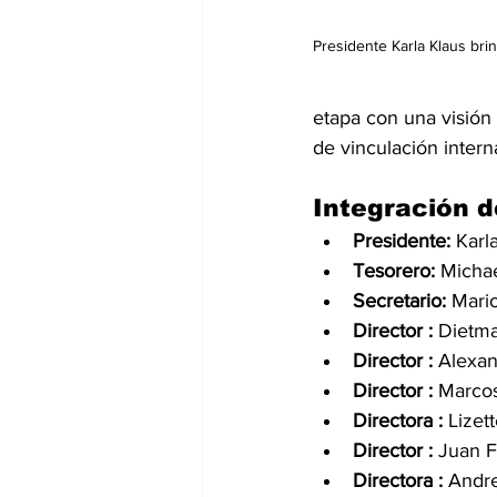
Presidente Karla Klaus bri
etapa con una visión 
de vinculación intern
Integración d
Presidente:
 Karl
Tesorero:
 Micha
Secretario:
 Mari
Director :
 Dietm
Director :
 Alexa
Director :
 Marco
Directora :
 Lizet
Director :
 Juan F
Directora :
 Andr