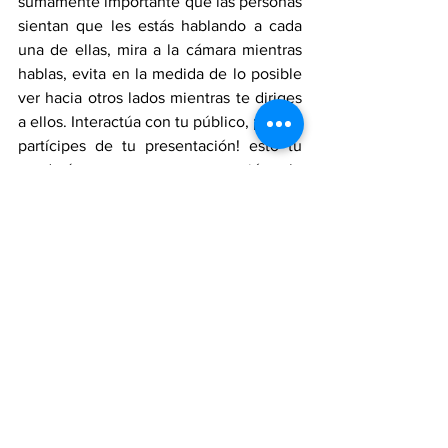
sumamente importante que las personas 
sientan que les estás hablando a cada 
una de ellas, mira a la cámara mientras 
hablas, evita en la medida de lo posible 
ver hacia otros lados mientras te diriges 
a ellos. Interactúa con tu público, ¡hazlos 
partícipes de tu presentación! esto tu 
ayudará para mantener su atención a lo 
largo de la ponencia, a demás puedes 
validar que están comprendiendo lo 
presentado a través de dinámicas. 
Cuando presentas, debes moderar tu 
tono de voz, cuidar tu dicción y elección 
de palabras adecuadas, más que todo 
cuando te diriges a un público que habla 
un idioma diferente al tuyo. 