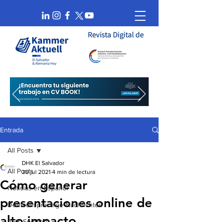
Entrada
All Posts
DHK El Salvador
All Posts
30 jul 2021
4 min de lectura
Cómo generar
Noticias en Español
presentaciones online de
Deutschsprachige Nachrichten
alto impacto
AHK Spotlight