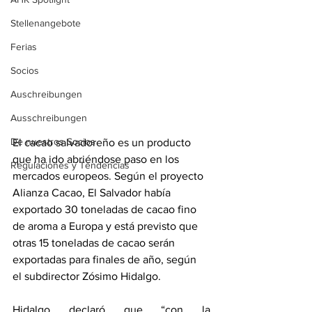
Stellenangebote
Ferias
Socios
Auschreibungen
Ausschreibungen
De nuestros Socios
El cacao salvadoreño es un producto 
que ha ido abriéndose paso en los 
Regulaciones y Tendencias
mercados europeos. Según el proyecto 
Alianza Cacao, El Salvador había 
exportado 30 toneladas de cacao fino 
de aroma a Europa y está previsto que 
otras 15 toneladas de cacao serán 
exportadas para finales de año, según 
el subdirector Zósimo Hidalgo.
Hidalgo declaró que “con la 