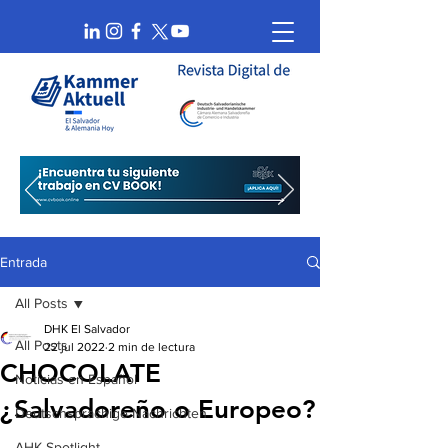
Entrada
All Posts
DHK El Salvador
All Posts
22 jul 2022
2 min de lectura
CHOCOLATE
Noticias en Español
¿Salvadoreño o Europeo?
Deutschsprachige Nachrichten
AHK Spotlight