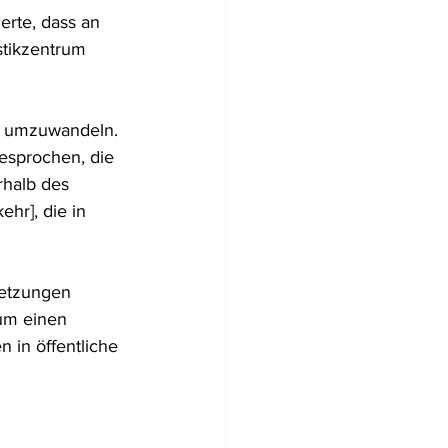
erte, dass an 
stikzentrum 
um umzuwandeln. 
esprochen, die 
rhalb des 
hr], die in 
setzungen 
 um einen 
 in öffentliche 