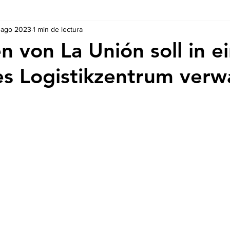
 ago 2023
1 min de lectura
Ausschreibungen
De nuestros Socios
Regulaciones y Te
n von La Unión soll in e
es Logistikzentrum verw