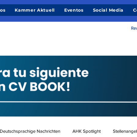
ios
Kammer Aktuell
Eventos
Social Media
C
Deutschsprachige Nachrichten
AHK Spotlight
Stellenange