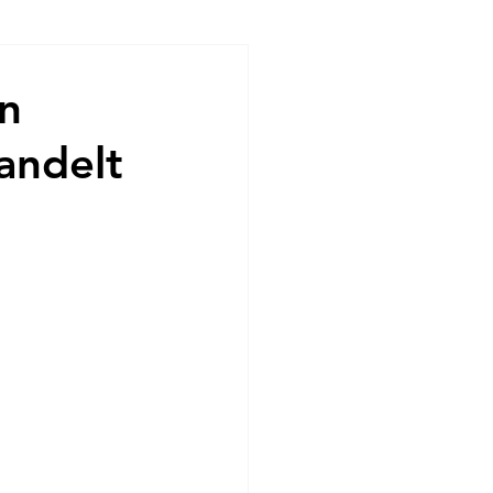
ndencias
in
andelt