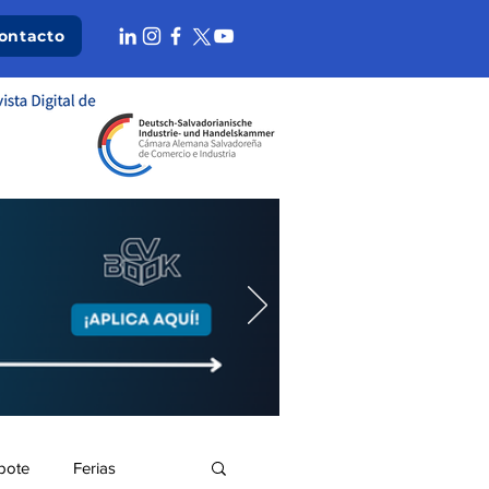
ontacto
bote
Ferias