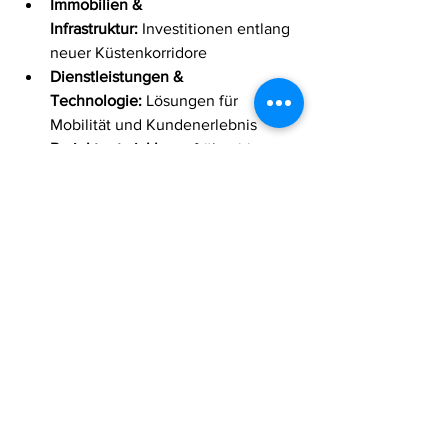
Immobilien & 
Infrastruktur:
 Investitionen entlang 
neuer Küstenkorridore
Dienstleistungen & 
Technologie:
 Lösungen für 
Mobilität und Kundenerlebnis
Projektentwicklung:
 frühzeitige 
Positionierung in entstehenden 
Märkten
Insbesondere für international tätige 
Unternehmen bietet sich ein Umfeld, in 
dem neue Standorte und 
Geschäftsmodelle entwickelt werden 
können.
Die aktuellen Entwicklungen deuten 
auf eine strukturelle Verschiebung 
hin:El Salvador entwickelt sich 