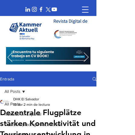
Entrada
All Posts
DHK El Salvador
All Posts
13 abr
2 min de lectura
Dezentrale Flugplätze
Noticias en Español
stärken Konnektivität und
Deutschsprachige Nachrichten
Tourismusentwicklung in
AHK Spotlight