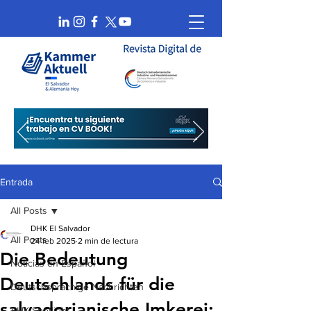
Entrada
All Posts
DHK El Salvador
All Posts
24 feb 2025
2 min de lectura
Die Bedeutung
Noticias en Español
Deutschlands für die
Deutschsprachige Nachrichten
salvadorianische Imkerei:
AHK Spotlight