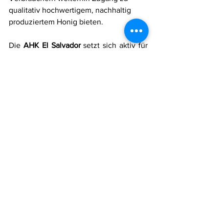
qualitativ hochwertigem, nachhaltig 
produziertem Honig bieten.
Die 
AHK El Salvador
 setzt sich aktiv für 
den Dialog zwischen deutschen 
Importeuren und salvadorianischen 
Produzenten ein, um langfristige und 
nachhaltige Handelsbeziehungen zu 
fördern. Die enge Zusammenarbeit 
zwischen beiden Ländern hat in der 
Vergangenheit große Erfolge erzielt – 
und könnte auch in Zukunft wieder eine 
Win-Win-Situation für beide Seiten 
schaffen.
Wie können deutsche Unternehmen 
und salvadorianische Produzenten 
wieder enger zusammenarbeiten? Wir 