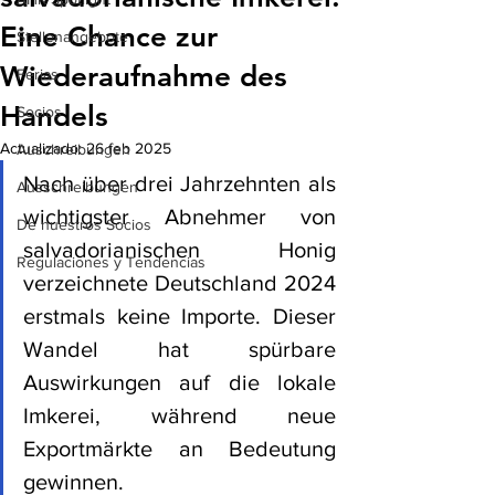
Eine Chance zur
Stellenangebote
Wiederaufnahme des
Ferias
Handels
Socios
Actualizado:
26 feb 2025
Auschreibungen
Nach über drei Jahrzehnten als 
Ausschreibungen
wichtigster Abnehmer von 
De nuestros Socios
salvadorianischen Honig 
Regulaciones y Tendencias
verzeichnete Deutschland 2024 
erstmals keine Importe. Dieser 
Wandel hat spürbare 
Auswirkungen auf die lokale 
Imkerei, während neue 
Exportmärkte an Bedeutung 
gewinnen.