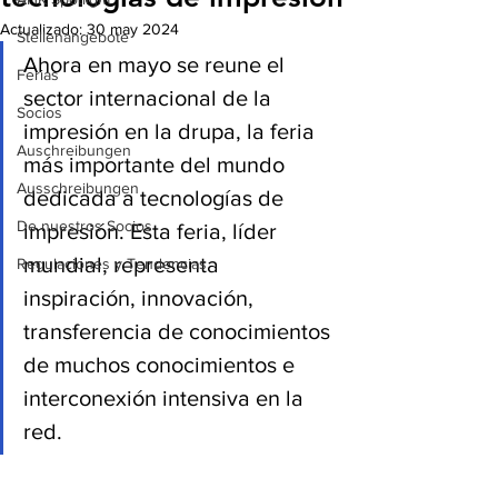
Actualizado:
30 may 2024
Stellenangebote
Ahora en mayo se reune el 
Ferias
sector internacional de la 
Socios
impresión en la drupa, la feria 
Auschreibungen
más importante del mundo 
Ausschreibungen
dedicada a tecnologías de 
De nuestros Socios
impresión. Esta feria, líder 
mundial, representa 
Regulaciones y Tendencias
inspiración, innovación, 
transferencia de conocimientos 
de muchos conocimientos e 
interconexión intensiva en la 
red.