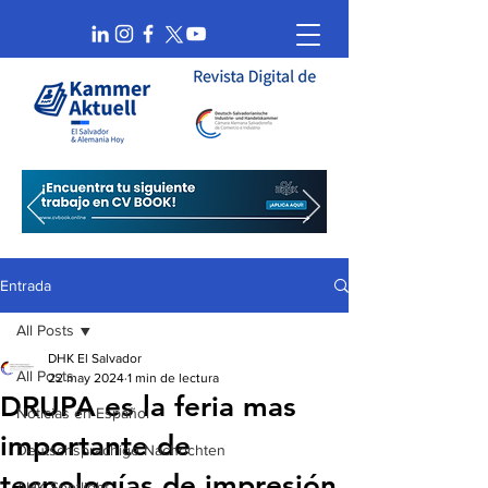
Entrada
All Posts
DHK El Salvador
All Posts
22 may 2024
1 min de lectura
DRUPA es la feria mas
Noticias en Español
importante de
Deutschsprachige Nachrichten
tecnologías de impresión
AHK Spotlight