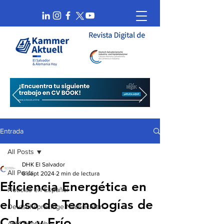
Entrada
All Posts
DHK El Salvador
All Posts
6 sept 2024
2 min de lectura
Eficiencia Energética en
Noticias en Español
el Uso de Tecnologías de
Deutschsprachige Nachrichten
Calor y Frío
AHK Spotlight