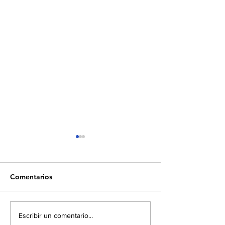
Comentarios
Europa eleva los
El Salvador ent
Escribir un comentario...