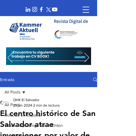
Entrada
All Posts
DHK El Salvador
All Posts
21 jun 2024
2 min de lectura
El centro histórico de San
Noticias en Español
Salvador atrae
Deutschsprachige Nachrichten
inversiones por valor de
AHK Spotlight