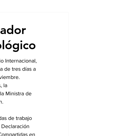
ndencias
vador
ológico
 Internacional, 
a de tres días a 
oviembre. 
 la 
la Ministra de 
m.
as de trabajo 
 Declaración 
Compartidas en 