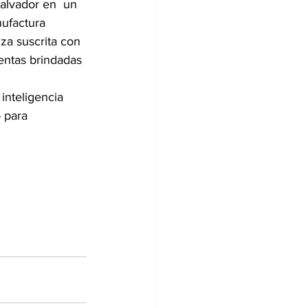
Salvador en  un 
ufactura 
za suscrita con 
entas brindadas 
inteligencia 
 para 