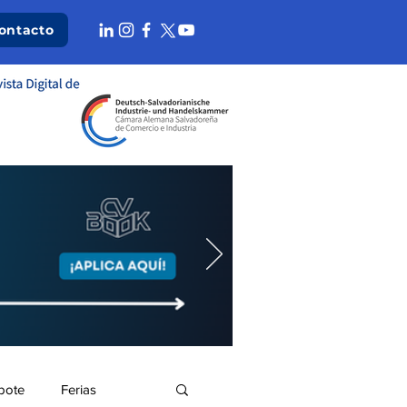
ontacto
bote
Ferias