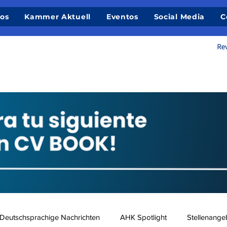
ios
Kammer Aktuell
Eventos
Social Media
C
Deutschsprachige Nachrichten
AHK Spotlight
Stellenange