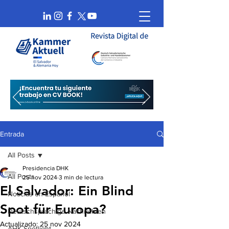
Entrada
All Posts
Presidencia DHK
All Posts
25 nov 2024
3 min de lectura
El Salvador: Ein Blind
Noticias en Español
Spot für Europa?
Deutschsprachige Nachrichten
Actualizado:
25 nov 2024
AHK Spotlight