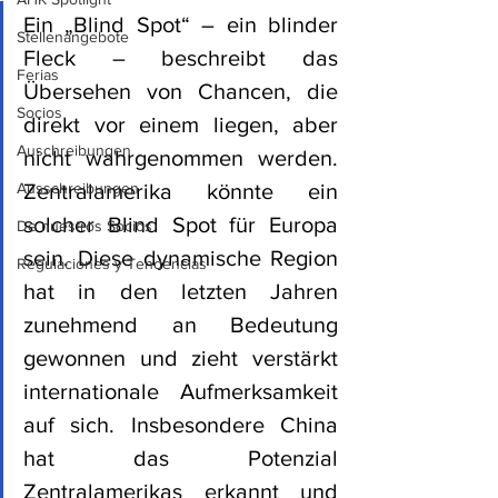
Ein „Blind Spot“ – ein blinder 
Stellenangebote
Fleck – beschreibt das 
Ferias
Übersehen von Chancen, die 
Socios
direkt vor einem liegen, aber 
Auschreibungen
nicht wahrgenommen werden. 
Ausschreibungen
Zentralamerika könnte ein 
solcher Blind Spot für Europa 
De nuestros Socios
sein. Diese dynamische Region 
Regulaciones y Tendencias
hat in den letzten Jahren 
zunehmend an Bedeutung 
gewonnen und zieht verstärkt 
internationale Aufmerksamkeit 
auf sich. Insbesondere China 
hat das Potenzial 
Zentralamerikas erkannt und 