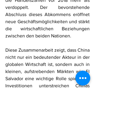
die Handelszahlen vor 2018 mehr als 
verdoppelt. Der bevorstehende 
Abschluss dieses Abkommens eröffnet 
neue Geschäftsmöglichkeiten und stärkt 
die wirtschaftlichen Beziehungen 
zwischen den beiden Nationen.
Diese Zusammenarbeit zeigt, dass China 
nicht nur ein bedeutender Akteur in der 
globalen Wirtschaft ist, sondern auch in 
kleinen, aufstrebenden Märkten wie El 
Salvador eine wichtige Rolle spielt. Die 
Investitionen unterstreichen Chinas 
Interesse, strategische Beziehungen zu 
Ländern in Lateinamerika aufzubauen, 
und eröffnen gleichzeitig neue Chancen 
für internationale Investoren, die von 
der verbesserten Infrastruktur und dem 
wachsenden Markt profitieren könnten.