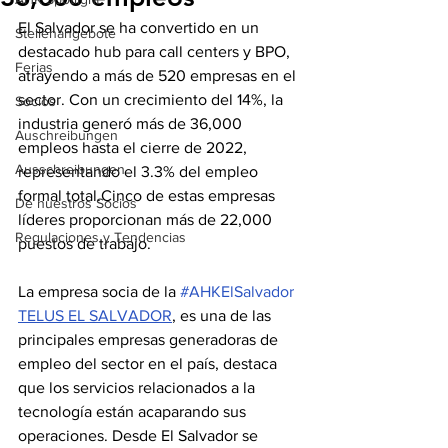
El Salvador se ha convertido en un 
Stellenangebote
destacado hub para call centers y BPO, 
Ferias
atrayendo a más de 520 empresas en el 
sector. Con un crecimiento del 14%, la 
Socios
industria generó más de 36,000 
Auschreibungen
empleos hasta el cierre de 2022, 
Ausschreibungen
representando el 3.3% del empleo 
formal total.Cinco de estas empresas 
De nuestros Socios
líderes proporcionan más de 22,000 
Regulaciones y Tendencias
puestos de trabajo.
La empresa socia de la 
#AHKElSalvador
TELUS EL SALVADOR
, es una de las 
principales empresas generadoras de 
empleo del sector en el país, destaca 
que los servicios relacionados a la 
tecnología están acaparando sus 
operaciones.
 Desde El Salvador se 