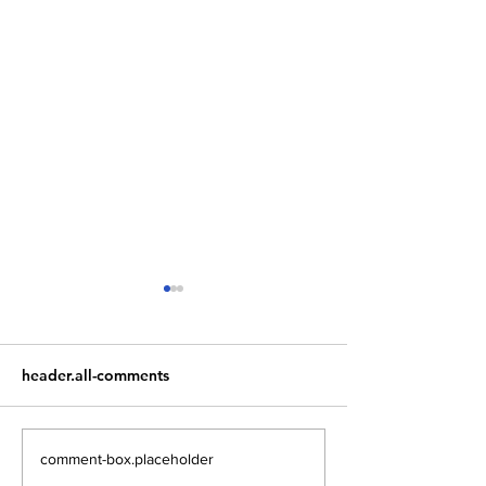
header.all-comments
El Salvador Lidera la
Sector Construc
comment-box.placeholder