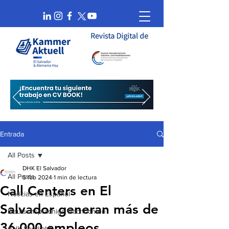
Entrada
All Posts
DHK El Salvador
All Posts
5 feb 2024
1 min de lectura
Call Centers en El
Noticias en Español
Salvador generan más de
Deutschsprachige Nachrichten
36,000 empleos
AHK Spotlight