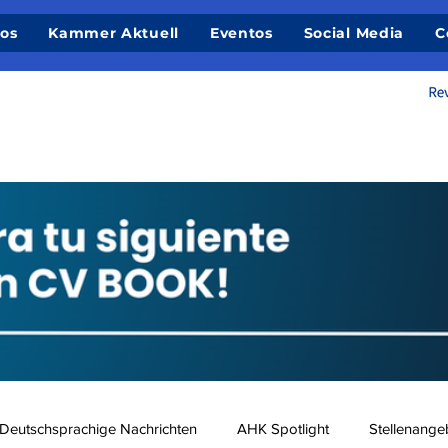
ios
Kammer Aktuell
Eventos
Social Media
C
Deutschsprachige Nachrichten
AHK Spotlight
Stellenange