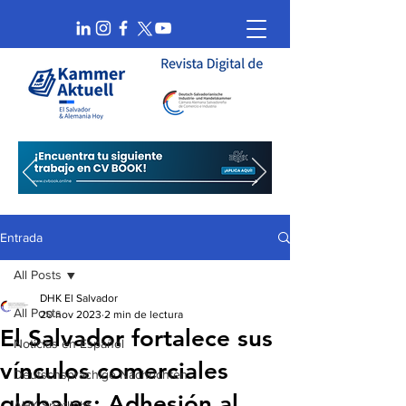
Entrada
All Posts
DHK El Salvador
All Posts
20 nov 2023
2 min de lectura
El Salvador fortalece sus
Noticias en Español
vínculos comerciales
Deutschsprachige Nachrichten
globales: Adhesión al
AHK Spotlight