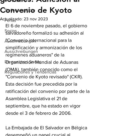
Convenio de Kyoto
Stellenangebote
Actualizado:
23 nov 2023
Ferias
El 6 de noviembre pasado, el gobierno 
Socios
salvadoreño formalizó su adhesión al 
"Convenio internacional para la 
Auschreibungen
simplificación y armonización de los 
Ausschreibungen
regímenes aduaneros" de la 
De nuestros Socios
Organización Mundial de Aduanas 
(OMA), también conocido como el 
Regulaciones y Tendencias
"Convenio de Kyoto revisado" (CKR). 
Esta decisión fue precedida por la 
ratificación del convenio por parte de la 
Asamblea Legislativa el 21 de 
septiembre, que ha estado en vigor 
desde el 3 de febrero de 2006.
La Embajada de El Salvador en Bélgica 
desempeñó un papel crucial al 