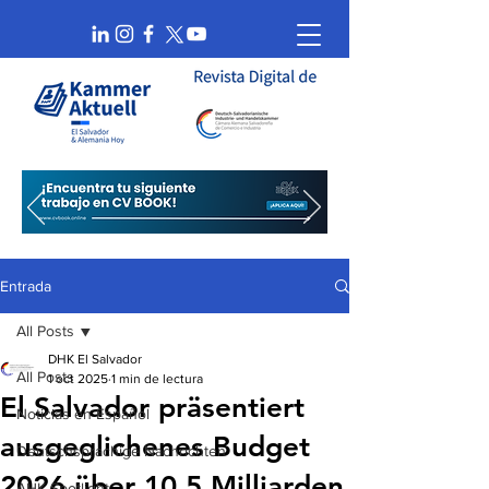
Entrada
All Posts
DHK El Salvador
All Posts
1 oct 2025
1 min de lectura
El Salvador präsentiert
Noticias en Español
ausgeglichenes Budget
Deutschsprachige Nachrichten
2026 über 10,5 Milliarden
AHK Spotlight