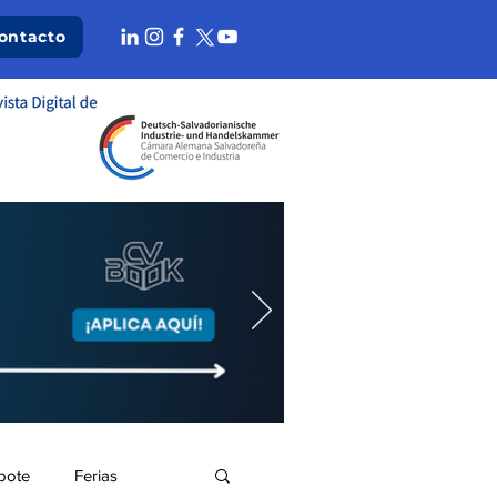
ontacto
bote
Ferias