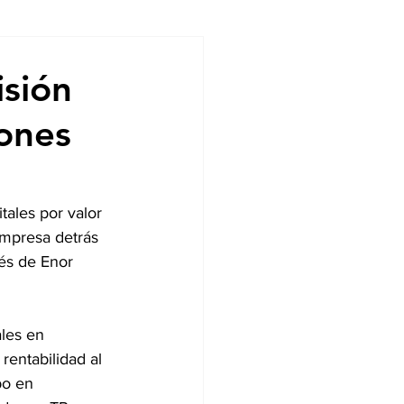
ndencias
isión
lones
tales por valor 
empresa detrás 
vés de Enor 
les en 
entabilidad al 
bo en 