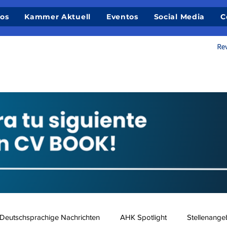
ios
Kammer Aktuell
Eventos
Social Media
C
Deutschsprachige Nachrichten
AHK Spotlight
Stellenange