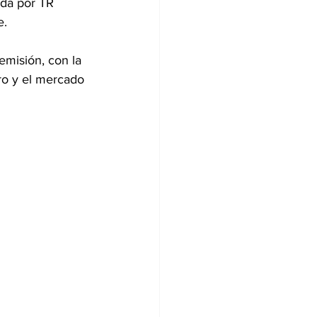
ada por TR 
e.
emisión, con la 
ero y el mercado 