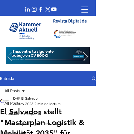
Entrada
All Posts
DHK El Salvador
All Posts
22 nov 2023
2 min de lectura
El Salvador stellt
Noticias en Español
"Masterplan Logistik &
Deutschsprachige Nachrichten
Mobilität 2035" für
AHK Spotlight