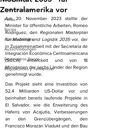
Zentralamerika vor
Stellenangebote
Am 20. November 2023 stellte der 
Ferias
Minister für öffentliche Arbeiten, Romeo 
Socios
Rodríguez, den 
Regionalen Masterplan 
Auschreibungen
für Mobilität und Logistik 2035
 vor, der 
in Zusammenarbeit mit der Secretaría de 
Ausschreibungen
Integración Económica Centroamericana 
De nuestros Socios
(SIECA) entwickelt und von 18 
Ministerien der sechs Länder der Region 
Regulaciones y Tendencias
genehmigt wurde.
Das Projekt sieht eine Investition von 
52,4 Milliarden US-Dollar vor und 
beinhaltet bereits laufende Projekte in 
El Salvador, wie die Erweiterung des 
Hafens von Acajutla, Verbesserungen 
an den Grenzübergängen, den 
Francisco Morazán Viadukt und den Bau 