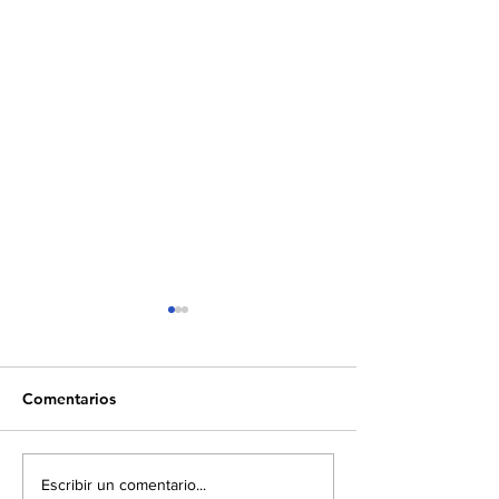
Comentarios
Europa eleva los
Empresas socias
Escribir un comentario...