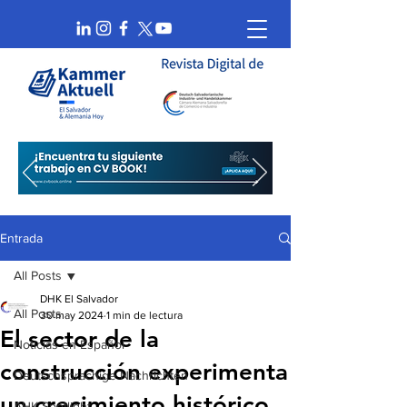
Entrada
All Posts
DHK El Salvador
All Posts
30 may 2024
1 min de lectura
El sector de la
Noticias en Español
construcción experimenta
Deutschsprachige Nachrichten
un crecimiento histórico.
AHK Spotlight