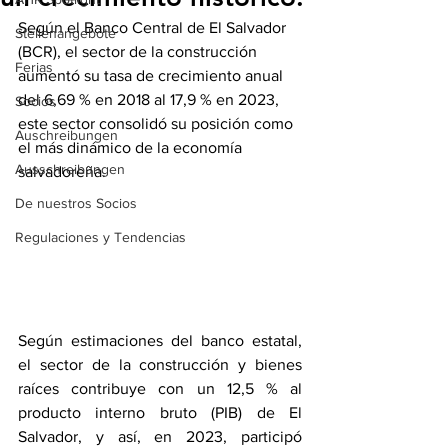
Según el Banco Central de El Salvador 
Stellenangebote
(BCR), el sector de la construcción 
Ferias
aumentó su tasa de crecimiento anual 
del 6,69 % en 2018 al 17,9 % en 2023, 
Socios
este sector consolidó su posición como 
Auschreibungen
el más dinámico de la economía 
Ausschreibungen
salvadoreña.
De nuestros Socios
Regulaciones y Tendencias
Según estimaciones del banco estatal, 
el sector de la construcción y bienes 
raíces contribuye con un 12,5 % al 
producto interno bruto (PIB) de El 
Salvador, y así, en 2023, participó 