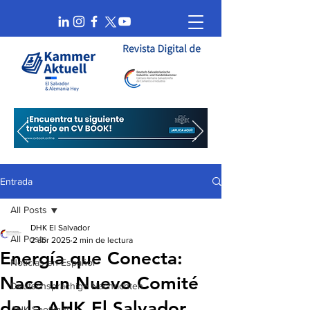
Entrada
All Posts
DHK El Salvador
All Posts
2 abr 2025
2 min de lectura
Energía que Conecta:
Noticias en Español
Nace un Nuevo Comité
Deutschsprachige Nachrichten
de la AHK El Salvador
AHK Spotlight