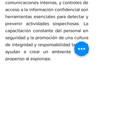
comunicaciones internas, y controles de 
acceso a la información confidencial son 
herramientas esenciales para detectar y 
prevenir actividades sospechosas. La 
capacitación constante del personal en 
seguridad y la promoción de una cultura 
de integridad y responsabilidad también 
ayudan a crear un ambiente menos 
propenso al espionaje.
En caso de que se detecte una 
infiltración o un caso de espionaje, es 
vital actuar rápidamente. La empresa 
debe contar con un plan de respuesta 
que incluya la identificación de las 
brechas de seguridad, la contención de 
los daños, y la cooperación con las 
autoridades para investigar y procesar a 
los responsables.