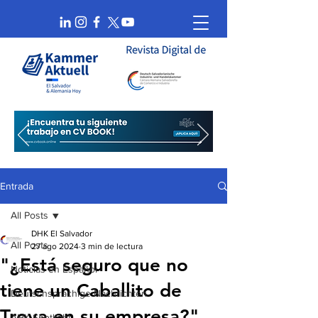
Entrada
All Posts
DHK El Salvador
All Posts
27 ago 2024
3 min de lectura
"¿Está seguro que no
Noticias en Español
tiene un Caballito de
Deutschsprachige Nachrichten
Troya en su empresa?"
AHK Spotlight