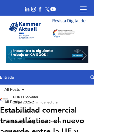
Entrada
All Posts
DHK El Salvador
All Posts
28 jul 2025
2 min de lectura
Estabilidad comercial
Noticias en Español
transatlántica: el nuevo
Deutschsprachige Nachrichten
acuerdo entre la UE y
AHK Spotlight