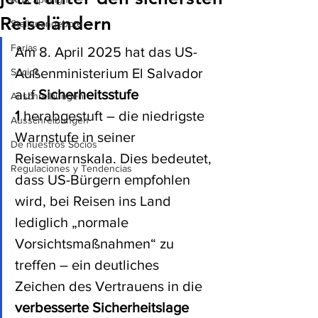
Reiseländern
Stellenangebote
Ferias
Am 8. April 2025 hat das US-
Außenministerium El Salvador 
Socios
auf 
Sicherheitsstufe 
Auschreibungen
1
 herabgestuft – die niedrigste 
Ausschreibungen
Warnstufe in seiner 
De nuestros Socios
Reisewarnskala. Dies bedeutet, 
Regulaciones y Tendencias
dass US-Bürgern empfohlen 
wird, bei Reisen ins Land 
lediglich „normale 
Vorsichtsmaßnahmen“ zu 
treffen – ein deutliches 
Zeichen des Vertrauens in die 
verbesserte Sicherheitslage 