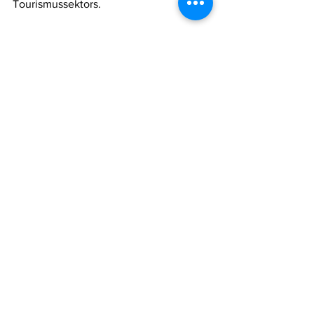
Tourismussektors.
Für deutsche und europäische 
Unternehmen, die El Salvador als 
potenziellen Standort betrachten, ist die 
neue Sicherheitsbewertung ein 
starkes 
Signal
. Sie unterstreicht, dass sich das 
Geschäfts- und Investitionsumfeld 
spürbar verbessert hat – insbesondere in 
Sektoren wie 
Industrie, Logistik, 
Nearshoring und erneuerbare Energien
.