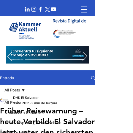
Entrada
All Posts
DHK El Salvador
All Posts
9 abr 2025
2 min de lectura
Früher Reisewarnung –
Noticias en Español
heute Vorbild: El Salvador
Deutschsprachige Nachrichten
jetzt unter den sichersten
AHK Spotlight