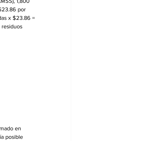
AMSS), 1,800 
 $23.86 por 
adas x $23.86 = 
 residuos 
ximado en 
ía posible 