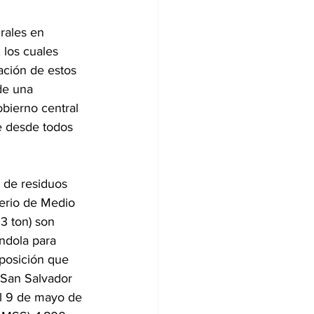
rales en 
 los cuales 
ación de estos 
de una 
obierno central 
te desde todos 
 de residuos 
erio de Medio 
3 ton) son 
ndola para 
sposición que 
 San Salvador 
el 9 de mayo de 