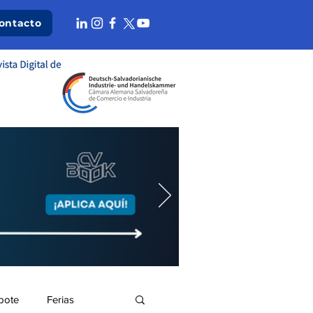
ontacto
bote
Ferias