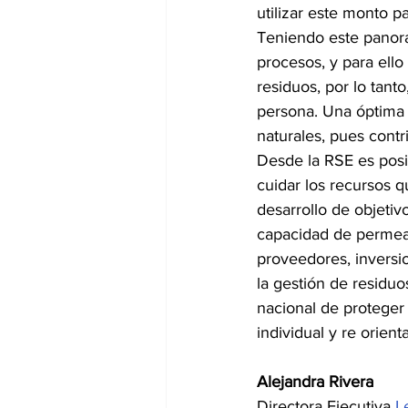
utilizar este monto p
Teniendo este panor
procesos, y para ell
residuos, por lo tant
persona. Una óptima g
naturales, pues contr
Desde la RSE es posib
cuidar los recursos q
desarrollo de objetivo
capacidad de permear 
proveedores, inversio
la gestión de residuo
nacional de proteger
individual y re orient
Alejandra Rivera
Directora Ejecutiva 
L