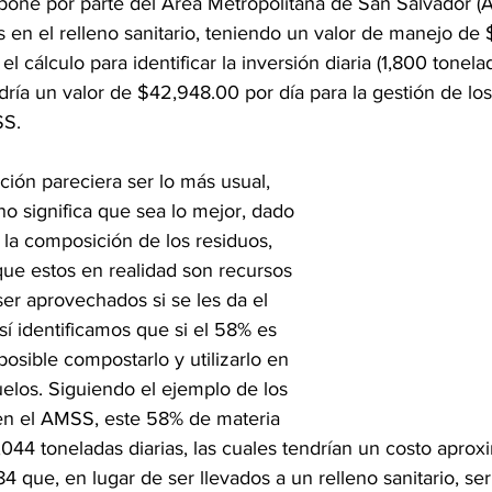
spone por parte del Área Metropolitana de San Salvador (
 en el relleno sanitario, teniendo un valor de manejo de
l cálculo para identificar la inversión diaria (1,800 tonel
ría un valor de $42,948.00 por día para la gestión de los
S. 
ción pareciera ser lo más usual, 
o significa que sea lo mejor, dado 
 la composición de los residuos, 
que estos en realidad son recursos 
er aprovechados si se les da el 
sí identificamos que si el 58% es 
posible compostarlo y utilizarlo en 
elos. Siguiendo el ejemplo de los 
en el AMSS, este 58% de materia 
,044 toneladas diarias, las cuales tendrían un costo apro
que, en lugar de ser llevados a un relleno sanitario, ser