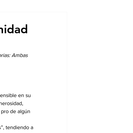
ndencias
nidad
orias: Ambas 
ensible en su 
nerosidad, 
 pro de algún 
”, tendiendo a 