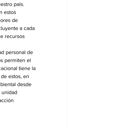
stro país.  
n estos 
dores de 
cluyente a cada 
de recursos 
ad personal de 
os permiten el 
acional tiene la 
 de estos, en 
mbiental desde 
y unidad 
acción 