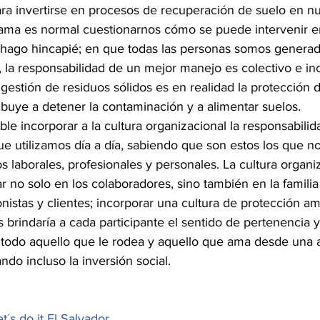
ara invertirse en procesos de recuperación de suelo en nue
ama es normal cuestionarnos cómo se puede intervenir e
o hago hincapié; en que todas las personas somos genera
o, la responsabilidad de un mejor manejo es colectivo e in
estión de residuos sólidos es en realidad la protección 
ibuye a detener la contaminación y a alimentar suelos. 
le incorporar a la cultura organizacional la responsabilid
ue utilizamos día a día, sabiendo que son estos los que n
s laborales, profesionales y personales. La cultura organiz
no solo en los colaboradores, sino también en la familia
nistas y clientes; incorporar una cultura de protección a
s brindaría a cada participante el sentido de pertenencia 
 todo aquello que le rodea y aquello que ama desde una 
ando incluso la inversión social.  
et´s do it El Salvador 