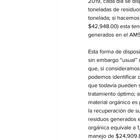
2019, cada día se di
toneladas de residuos
tonelada; si hacemos e
$42,948.00) esta tend
generados en el AMS
Esta forma de disposi
sin embargo “usual” n
que, si consideramos
podemos identificar 
que todavía pueden s
tratamiento óptimo; a
material orgánico es 
la recuperación de su
residuos generados 
orgánica equivale a 1
manejo de $24,909.84 