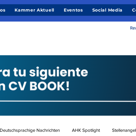
ios
Kammer Aktuell
Eventos
Social Media
C
Deutschsprachige Nachrichten
AHK Spotlight
Stellenange