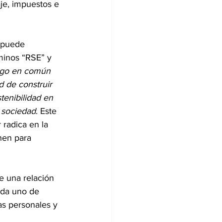
je, impuestos e 
 puede 
rminos “RSE” y 
lgo en común 
d de construir 
tenibilidad en 
a sociedad
. Este 
 radica en la 
nen para 
e una relación 
ada uno de 
as personales y 