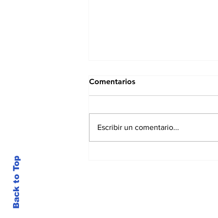
Comentarios
Escribir un comentario...
¿Puede un alimento
Back to Top
tradicional salvadoreño
llegar al mercado europeo?
La Unión Europea ofrece
una vía específica para su
autorización