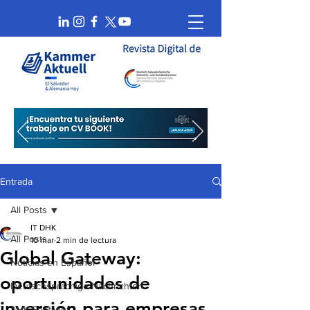
Entrada
All Posts
IT DHK
All Posts
10 mar
2 min de lectura
Global Gateway:
Noticias en Español
oportunidades de
Deutschsprachige Nachrichten
inversión para empresas
AHK Spotlight