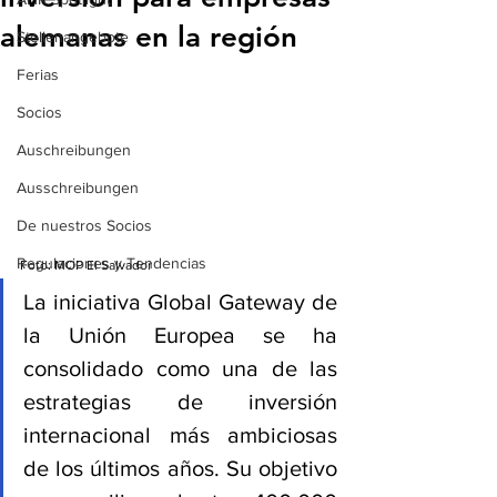
alemanas en la región
Stellenangebote
Ferias
Socios
Auschreibungen
Ausschreibungen
De nuestros Socios
Regulaciones y Tendencias
Foto: MOP El Salvador
La iniciativa Global Gateway de 
la Unión Europea se ha 
consolidado como una de las 
estrategias de inversión 
internacional más ambiciosas 
de los últimos años. Su objetivo 