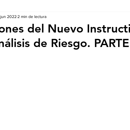
 jun 2022
2 min de lectura
Ausschreibungen
De nuestros Socios
Regulaciones y Te
iones del Nuevo Instruct
nálisis de Riesgo. PARTE