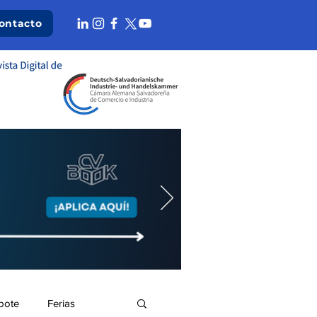
ontacto
bote
Ferias