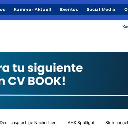
ios
Kammer Aktuell
Eventos
Social Media
C
Deutschsprachige Nachrichten
AHK Spotlight
Stellenange