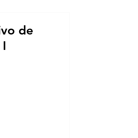
ndencias
ivo de
 I