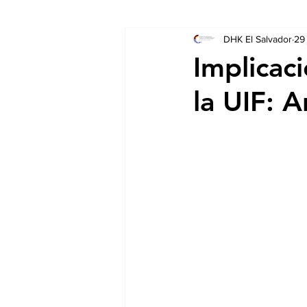
DHK El Salvador
29
Socios
Auschreibungen
Implicac
la UIF: A