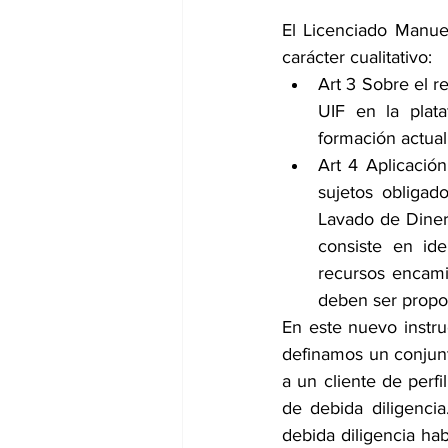
El Licenciado Manue
carácter cualitativo:
Art 3 Sobre el r
UIF en la plata
formación actua
Art 4 Aplicación
sujetos obligad
Lavado de Dinero
consiste en ide
recursos encami
deben ser propor
En este nuevo instru
definamos un conjunto
a un cliente de perfi
de debida diligenci
debida diligencia ha