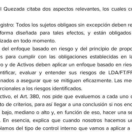
l Quezada citaba dos aspectos relevantes, los cuales c
egistro: Todos los sujetos obligaos sin excepción deben reg
forma diseñada para tales efectos, y están obligados
lizada en todo momento.
 del enfoque basado en riesgo y del principio de propor
os para cumplir con las obligaciones establecidas en l
 y de Activos deben aplicar un enfoque basado en riesgo
ntificar, evaluar y entender sus riesgos de LDA/FT/F
nados a asegurar que se mitiguen eficazmente. Las med
cionales a los riesgos identificados.
ctivo, el Art. 380, nos pide que evaluemos a cada uno de
 de criterios, para así llegar a una conclusión si nos en
l bajo, mediano o alto y, en función de eso, hacer una se
a. En esencia, explica que cuando nosotros hacemos un
blamos del tipo de control interno que vamos a aplicar a 