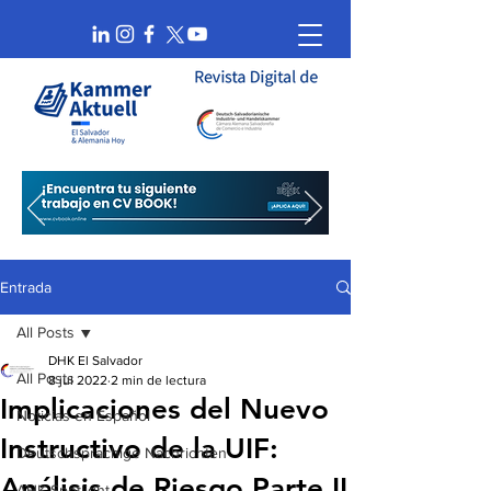
Entrada
All Posts
DHK El Salvador
All Posts
8 jul 2022
2 min de lectura
Implicaciones del Nuevo
Noticias en Español
Instructivo de la UIF:
Deutschsprachige Nachrichten
Análisis de Riesgo Parte II
AHK Spotlight