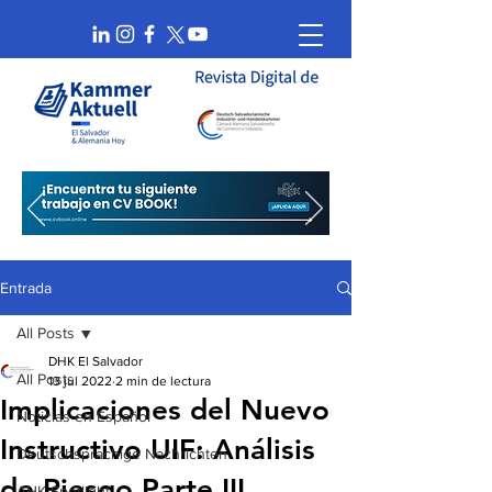
Entrada
All Posts
DHK El Salvador
All Posts
13 jul 2022
2 min de lectura
Implicaciones del Nuevo
Noticias en Español
Instructivo UIF: Análisis
Deutschsprachige Nachrichten
de Riesgo Parte III
AHK Spotlight