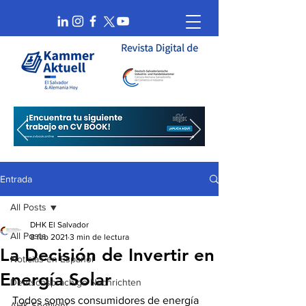
Entrada
All Posts
DHK El Salvador
All Posts
8 feb 2021
3 min de lectura
La Decisión de Invertir en
Noticias en Español
Energía Solar
Deutschsprachige Nachrichten
Todos somos consumidores de energía 
AHK Spotlight