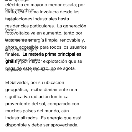
eléctrica en mayor o menor escala; por 
Stellenangebote
tanto, este tema involucra desde las 
instalaciones industriales hasta 
Ferias
residencias particulares.  La generación 
Socios
fotovoltaica va en aumento, tanto por 
Auschreibungen
tratarse de energía limpia, renovable y, 
ahora, accesible para todos los usuarios 
Ausschreibungen
finales.  
La materia prima principal es 
De nuestros Socios
gratis 
y por mayor explotación que se 
haga de este recurso, no se agota.
Regulaciones y Tendencias
El Salvador, por su ubicación 
geográfica, recibe diariamente una 
significativa radiación lumínica 
proveniente del sol, comparado con 
muchos países del mundo, aún 
industrializados.  Es energía que está 
disponible y debe ser aprovechada.