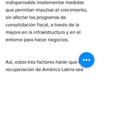
indispensable implementar medidas 
que permitan impulsar el crecimiento, 
sin afectar los programas de 
consolidación fiscal, a través de la 
mejora en la infraestructura y en el 
entorno para hacer negocios.
Así, estos tres factores harán que la 
recuperación de América Latina sea 
lenta comparada con otras regiones del 
mundo, pero con significativas 
diferencias. Las economías de la región 
que cuenten con un mayor espacio 
fiscal y bajos costos de financiamiento 
van a poder continuar apoyando la 
recuperación de sus economías. 
Adicionalmente, si se logra asegurar el 
despliegue efectivo de la vacuna contra 