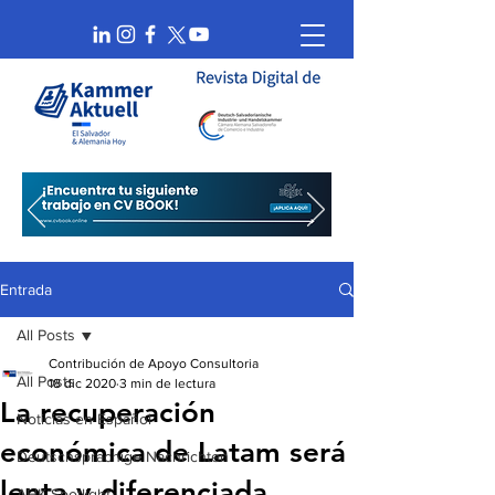
Entrada
All Posts
Contribución de Apoyo Consultoria
All Posts
18 dic 2020
3 min de lectura
La recuperación
Noticias en Español
económica de Latam será
Deutschsprachige Nachrichten
lenta y diferenciada
AHK Spotlight