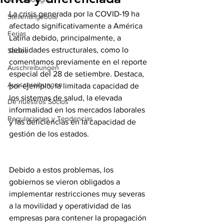
La crisis generada por la COVID-19 ha 
Stellenangebote
afectado significativamente a América 
Ferias
Latina debido, principalmente, a 
debilidades estructurales, como lo 
Socios
comentamos previamente en el reporte 
Auschreibungen
especial del 28 de setiembre. Destaca, 
Ausschreibungen
por ejemplo, la limitada capacidad de 
los sistemas de salud, la elevada 
De nuestros Socios
informalidad en los mercados laborales 
Regulaciones y Tendencias
y las deficiencias en la capacidad de 
gestión de los estados.
Debido a estos problemas, los 
gobiernos se vieron obligados a 
implementar restricciones muy severas 
a la movilidad y operatividad de las 
empresas para contener la propagación 