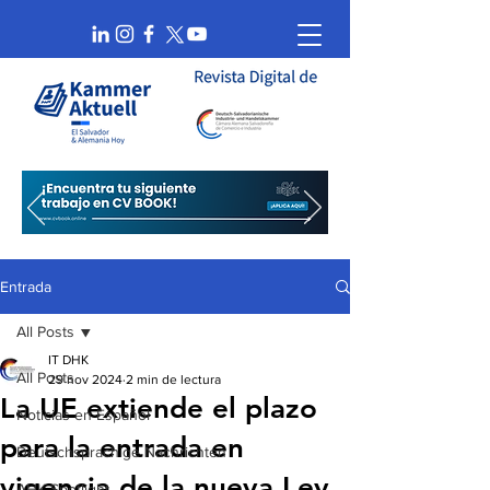
Entrada
All Posts
IT DHK
All Posts
29 nov 2024
2 min de lectura
La UE extiende el plazo
Noticias en Español
para la entrada en
Deutschsprachige Nachrichten
vigencia de la nueva Ley
AHK Spotlight