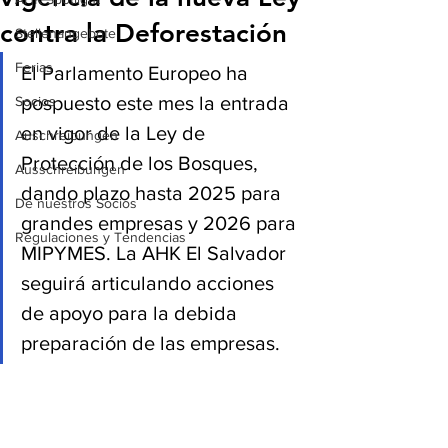
contra la Deforestación
Stellenangebote
Ferias
El Parlamento Europeo ha 
pospuesto este mes la entrada 
Socios
en vigor de la Ley de 
Auschreibungen
Protección de los Bosques, 
Ausschreibungen
dando plazo hasta 2025 para 
De nuestros Socios
grandes empresas y 2026 para 
Regulaciones y Tendencias
MIPYMES. La AHK El Salvador 
seguirá articulando acciones 
de apoyo para la debida 
preparación de las empresas. 