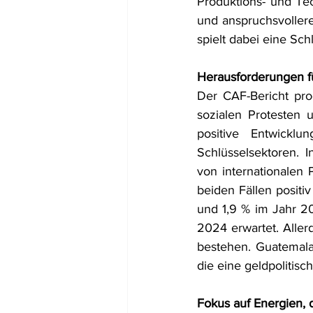
Produktions- und Te
und anspruchsvollere
spielt dabei eine Schl
Herausforderungen fü
Der CAF-Bericht pro
sozialen Protesten 
positive Entwickl
Schlüsselsektoren. In
von internationalen 
beiden Fällen positiv
und 1,9 % im Jahr 2
2024 erwartet. Aller
bestehen. Guatemala h
die eine geldpolitis
Fokus auf Energien, d