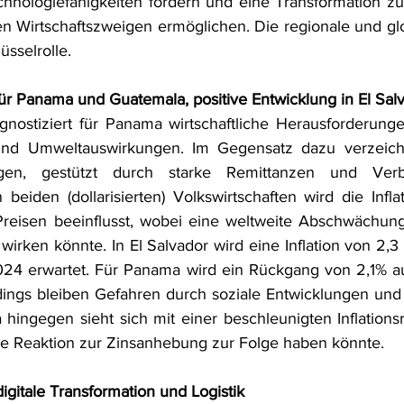
chnologiefähigkeiten fördern und eine Transformation z
n Wirtschaftszweigen ermöglichen. Die regionale und glob
üsselrolle.
r Panama und Guatemala, positive Entwicklung in El Sal
gnostiziert für Panama wirtschaftliche Herausforderung
und Umweltauswirkungen. Im Gegensatz dazu verzeichn
ungen, gestützt durch starke Remittanzen und Verb
 beiden (dollarisierten) Volkswirtschaften wird die Infl
Preisen beeinflusst, wobei eine weltweite Abschwächung d
 wirken könnte. In El Salvador wird eine Inflation von 2,
024 erwartet. Für Panama wird ein Rückgang von 2,1% au
dings bleiben Gefahren durch soziale Entwicklungen und 
ingegen sieht sich mit einer beschleunigten Inflationsra
che Reaktion zur Zinsanhebung zur Folge haben könnte.
igitale Transformation und Logistik