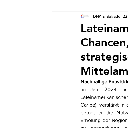
DHK El Salvador
22
Socios
Auschreibungen
Lateinam
Chancen
strategi
Mittelam
Nachhaltige Entwickl
Im Jahr 2024 rück
Lateinamerikanische
Caribe), verstärkt i
betont er die Notwe
Erholung der Region