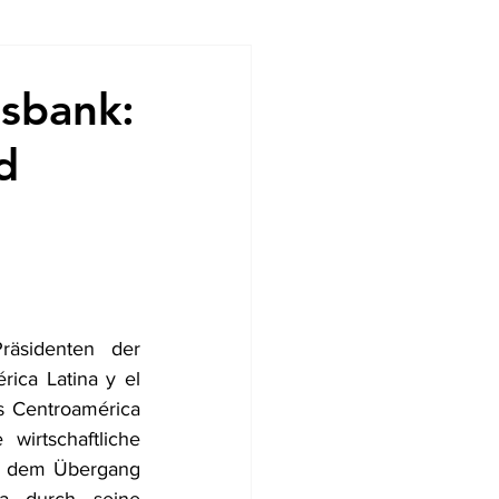
ndencias
gsbank:
d
äsidenten der 
ca Latina y el 
s Centroamérica 
irtschaftliche 
f dem Übergang 