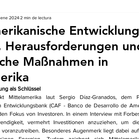
 ene 2024
2 min de lectura
Ausschreibungen
De nuestros Socios
Regulaciones y Te
erikanische Entwicklun
, Herausforderungen un
sche Maßnahmen in
erika
ung als Schlüssel
t Mittelamerika laut Sergio Díaz-Granados, dem Pr
n Entwicklungsbank (CAF - Banco de Desarrollo de Améri
n den Fokus von Investoren. In einem Interview mit Forbe
ndigkeit, vermehrt Investitionen anzuziehen, um die w
 voranzutreiben. Besonderes Augenmerk liegt dabei au