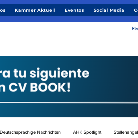
ios
Kammer Aktuell
Eventos
Social Media
C
Deutschsprachige Nachrichten
AHK Spotlight
Stellenange