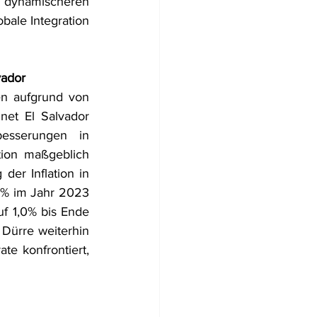
u dynamischeren 
ale Integration 
vador
en aufgrund von 
et El Salvador 
esserungen in 
ation maßgeblich 
er Inflation in 
3 % im Jahr 2023 
f 1,0% bis Ende 
Dürre weiterhin 
te konfrontiert, 