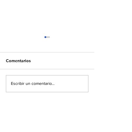
Comentarios
Europa eleva los
El Salvador ent
Escribir un comentario...
estándares para envases
sich zu einem
alimentarios: una
aufstrebenden S
tendencia que los
Standort in
exportadores deben
Mittelamerika
anticipar