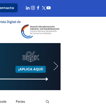
ontacto
bote
Ferias