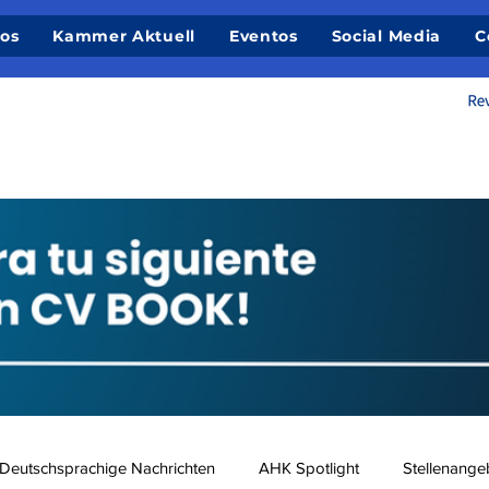
ios
Kammer Aktuell
Eventos
Social Media
C
Deutschsprachige Nachrichten
AHK Spotlight
Stellenange