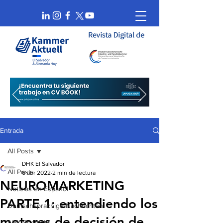
Entrada
All Posts
DHK El Salvador
All Posts
6 abr 2022
2 min de lectura
NEUROMARKETING
Noticias en Español
PARTE 1: entendiendo los
Deutschsprachige Nachrichten
motores de decisión de
AHK Spotlight