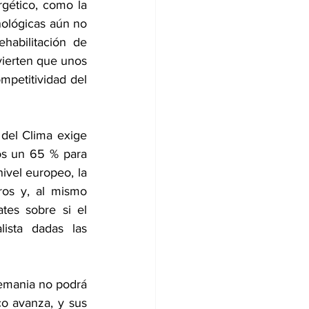
ético, como la 
ológicas aún no 
abilitación de 
vierten que unos 
petitividad del 
 del Clima exige 
s un 65 % para 
ivel europeo, la 
os y, al mismo 
es sobre si el 
ista dadas las 
lemania no podrá 
o avanza, y sus 