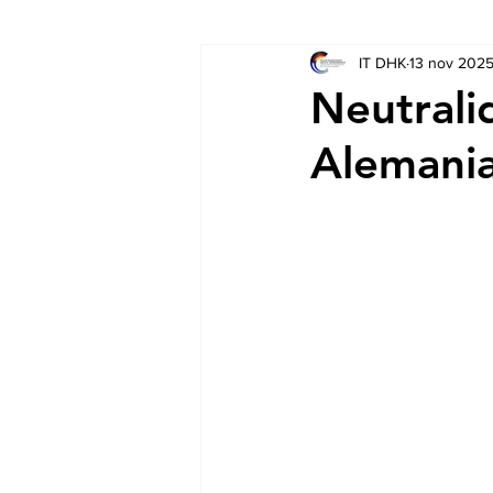
IT DHK
13 nov 202
Socios
Auschreibungen
Neutrali
Alemani