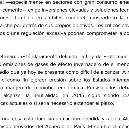
rial —especialmente en sectores con gran consumo energ
el cemento— exige inversiones elevadas y soluciones tecn
ras. También en ámbitos como el transporte o la reh
archa por detrás de sus propios objetivos. Los críticos ad
os o una regulación excesiva podrían comprometer la com
 el marco está claramente definido: la Ley de Protección
s emisiones de gases de efecto invernadero de al meno
dio que ya hoy se presenta como difícil de alcanzar. A n
e como fin ejercer presión sobre los Estados miembr
rto margen de maniobra económica. Persisten los debat
 alcanzar la neutralidad en 2045 sigue siendo real
as actuales o si sería necesario extender el plazo.
 una cosa está clara: sin una acción decidida y rápida, A
sos derivados del Acuerdo de París. El cambio climátic