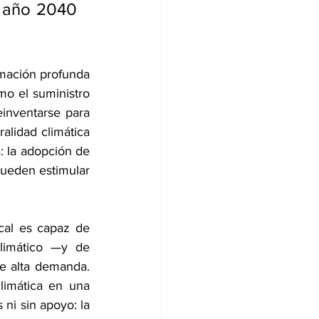
 año 2040 
rmación profunda 
o el suministro 
einventarse para 
alidad climática 
 la adopción de 
ueden estimular 
cal es capaz de 
limático —y de 
e alta demanda. 
limática en una 
ni sin apoyo: la 