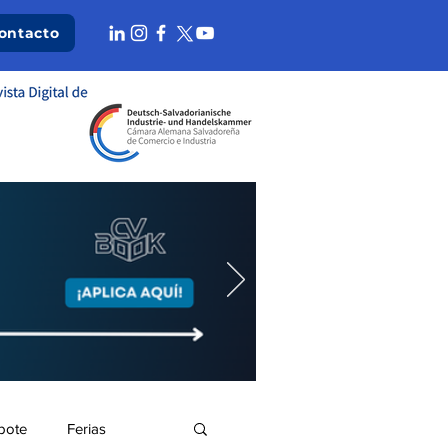
ontacto
bote
Ferias