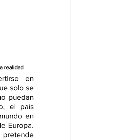
a realidad
tirse en 
ue solo se 
mo puedan 
, el país 
 mundo en 
e Europa. 
 pretende 