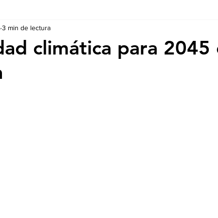
5
3 min de lectura
Ausschreibungen
De nuestros Socios
Regulaciones y Te
dad climática para 2045
a