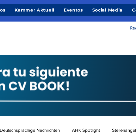
ios
Kammer Aktuell
Eventos
Social Media
C
Deutschsprachige Nachrichten
AHK Spotlight
Stellenange