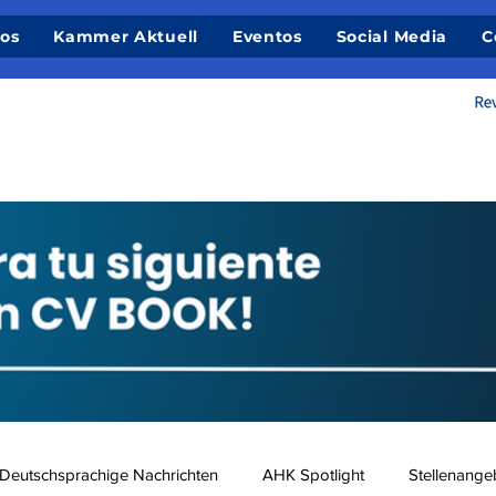
ios
Kammer Aktuell
Eventos
Social Media
C
Deutschsprachige Nachrichten
AHK Spotlight
Stellenange