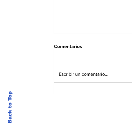
Comentarios
Escribir un comentario...
¿Puede un alimento
Back to Top
tradicional salvadoreño
llegar al mercado europeo?
La Unión Europea ofrece
una vía específica para su
autorización