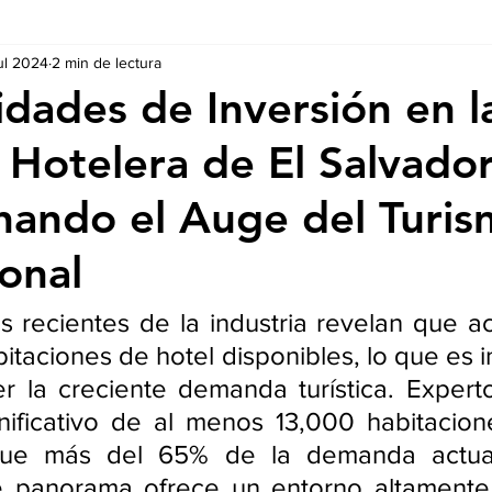
ul 2024
2 min de lectura
Ausschreibungen
De nuestros Socios
Regulaciones y Te
dades de Inversión en l
a Hotelera de El Salvador
ando el Auge del Turi
ional
 recientes de la industria revelan que ac
taciones de hotel disponibles, lo que es in
er la creciente demanda turística. Expert
gnificativo de al menos 13,000 habitacion
que más del 65% de la demanda actual
te panorama ofrece un entorno altamente 