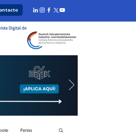
ontacto
bote
Ferias