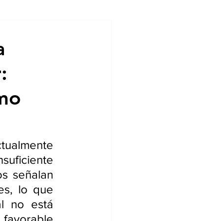
ndencias
a
:
smo
tualmente 
suficiente 
os señalan 
es, lo que 
 no está 
favorable 