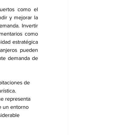
uertos como el 
ir y mejorar la 
emanda. Invertir 
mentarios como 
idad estratégica 
ranjeros pueden 
ente demanda de 
bitaciones de 
ística. 
ue representa 
e un entorno 
iderable 