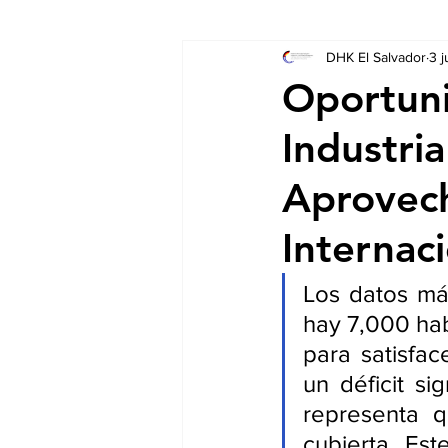
DHK El Salvador
3 j
Socios
Auschreibungen
Oportuni
Industri
Aprovech
Internac
Los datos más
hay 7,000 habi
para satisfac
un déficit si
representa 
cubierta. Es