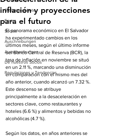
inflación y proyecciones
Stellenangebote
para el futuro
Ferias
El panorama económico en El Salvador 
Socios
ha experimentado cambios en los 
Auschreibungen
últimos meses, según el último informe 
Ausschreibungen
del Banco Central de Reserva (BCR), la 
tasa de inflación en noviembre se situó 
De nuestros Socios
en un 2.11 %, marcando una disminución 
Regulaciones y Tendencias
en comparación con el mismo mes del 
año anterior, cuando alcanzó un 7.32 %. 
Este descenso se atribuye 
principalmente a la desaceleración en 
sectores clave, como restaurantes y 
hoteles (6.6 %) y alimentos y bebidas no 
alcohólicas (4.7 %).
Según los datos, en años anteriores se 