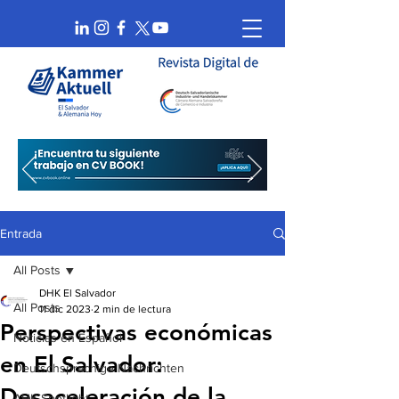
Entrada
All Posts
DHK El Salvador
All Posts
11 dic 2023
2 min de lectura
Perspectivas económicas
Noticias en Español
en El Salvador:
Deutschsprachige Nachrichten
Desaceleración de la
AHK Spotlight