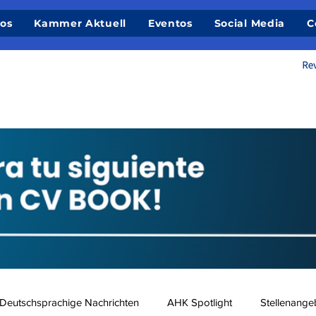
ios
Kammer Aktuell
Eventos
Social Media
C
Deutschsprachige Nachrichten
AHK Spotlight
Stellenange