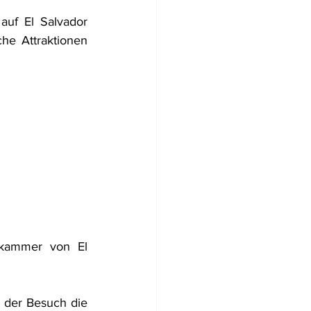
uf El Salvador 
he Attraktionen 
skammer von El 
 der Besuch die 