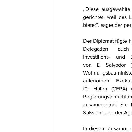
,,Diese ausgewählte
gerichtet, weil das 
bietet”, sagte der pe
Der Diplomat fügte hi
Delegation auc
Investitions- und E
von El Salvador (I
Wohnungsbauminist
autonomen Exekuti
für Häfen (CEPA) 
Regierungseinrichtun
zusammentraf. Sie 
Salvador und der Ag
In diesem Zusammenha