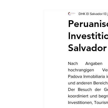
DHK El Salvador
13
Socios
Auschreibungen
Peruani
Investiti
Salvado
Nach Angaben d
hochrangigen Ve
Padova Inmobiliaria i
und anderen Bereiche
Der Besuch der Ges
koordiniert und begr
Investitionen, Touris