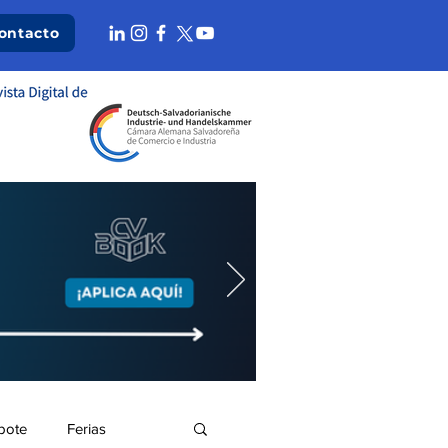
ontacto
bote
Ferias