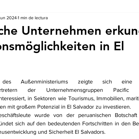
 jun 2024
1 min de lectura
Ausschreibungen
De nuestros Socios
Regulaciones y Te
sche Unternehmen erku
onsmöglichkeiten in El
r
es Außenministeriums zeigte sich eine 
rtretern der Unternehmensgruppen Pacific 
nteressiert, in Sektoren wie Tourismus, Immobilien, mariti
n mit großem Potenzial in El Salvador zu investieren.  
chäftsleute wurde von der peruanischen Botschaft i
ündet sich auf den bedeutenden Fortschritten in den Be
musentwicklung und Sicherheit El Salvadors. 