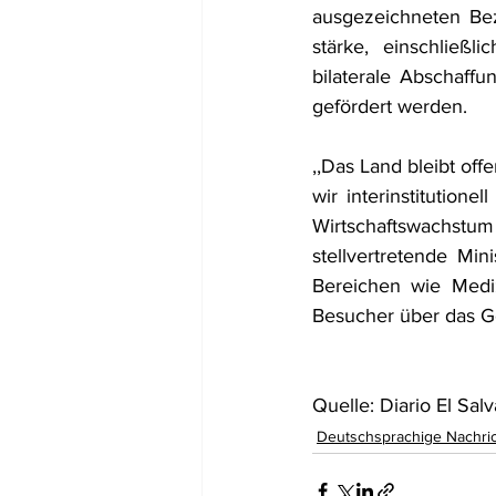
ausgezeichneten Bez
stärke, einschließl
bilaterale Abschaff
gefördert werden. 
,,Das Land bleibt off
wir interinstitutio
Wirtschaftswachstum
stellvertretende Min
Bereichen wie Medizi
Besucher über das Ge
Quelle: Diario El Sal
Deutschsprachige Nachri