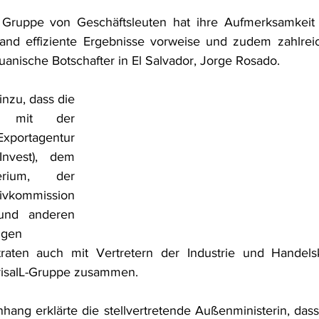
 Gruppe von Geschäftsleuten hat ihre Aufmerksamkeit a
Land effiziente Ergebnisse vorweise und zudem zahlreic
ruanische Botschafter in El Salvador, Jorge Rosado. 
nzu, dass die 
h mit der 
xportagentur 
nvest), dem 
erium, der 
vkommission 
und anderen 
gen 
traten auch mit Vertretern der Industrie und Handel
risalL-Gruppe zusammen.  
ng erklärte die stellvertretende Außenministerin, dass