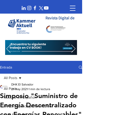
Entrada
All Posts
DHK El Salvador
All Posts
21 may 2021
1 min de lectura
Simposio "Suministro de
Noticias en Español
Energía Descentralizado
Deutschsprachige Nachrichten
con Energías Renovables"
AHK Spotlight