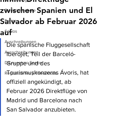
zwischen Spanien und El
Stellenangebote
Salvador ab Februar 2026
Ferias
auf
Socios
Auschreibungen
Die spanische Fluggesellschaft 
Ausschreibungen
Iberojet, Teil der Barceló-
Gruppe und des 
De nuestros Socios
Tourismuskonzerns Ávoris, hat 
Regulaciones y Tendencias
offiziell angekündigt, ab 
Februar 2026 Direktflüge von 
Madrid und Barcelona nach 
San Salvador anzubieten. 