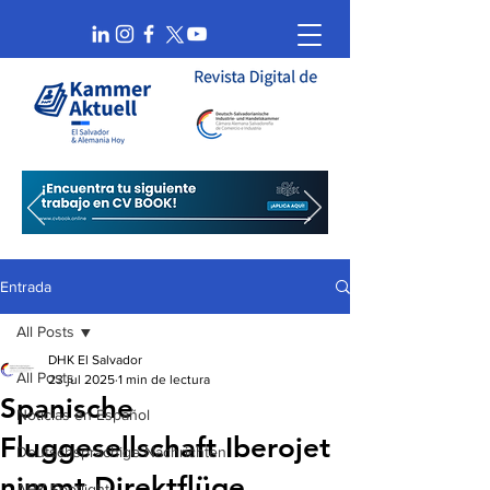
Entrada
All Posts
DHK El Salvador
All Posts
23 jul 2025
1 min de lectura
Spanische
Noticias en Español
Fluggesellschaft Iberojet
Deutschsprachige Nachrichten
nimmt Direktflüge
AHK Spotlight