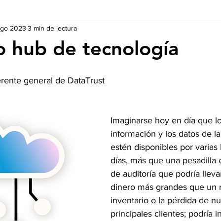
ago 2023
3 min de lectura
Ausschreibungen
De nuestros Socios
Regulaciones y Te
 hub de tecnología
rente general de DataTrust 
Imaginarse hoy en día que lo
información y los datos de l
estén disponibles por varias 
días, más que una pesadilla e
de auditoría que podría lleva
dinero más grandes que un r
inventario o la pérdida de nu
principales clientes; podría i