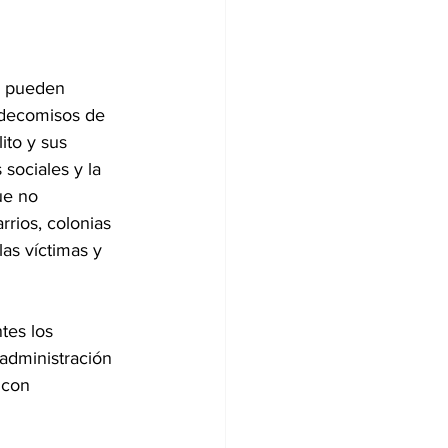
C pueden 
 decomisos de 
ito y sus 
sociales y la 
ue no 
rios, colonias 
s víctimas y 
tes los 
administración 
 con 