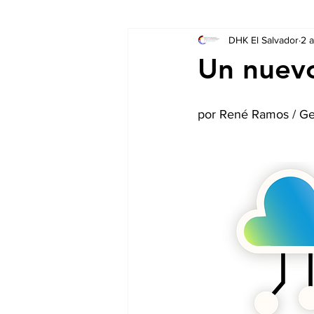
DHK El Salvador
2 
Socios
Auschreibungen
Un nuevo
por René Ramos / Ge