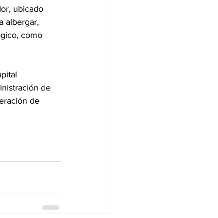
or, ubicado 
a albergar, 
ógico, como 
pital 
nistración de 
eración de 