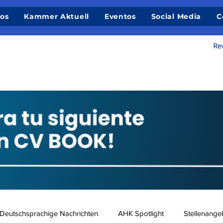
ios
Kammer Aktuell
Eventos
Social Media
C
Deutschsprachige Nachrichten
AHK Spotlight
Stellenange