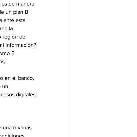
cios de manera 
le un plan B 
 ante esta 
da la 
 región del 
mi información? 
ómo El 
os.
o en el banco, 
e un 
esos digitales, 
 una o varias 
ondiciones 